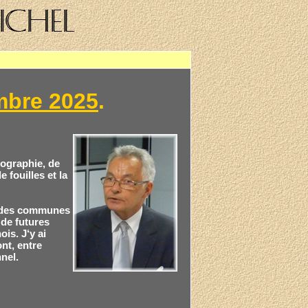
bre 2025
.
iographie, de
 fouilles et la
es des communes
 de futures
is. J‘y ai
nt, entre
nel.