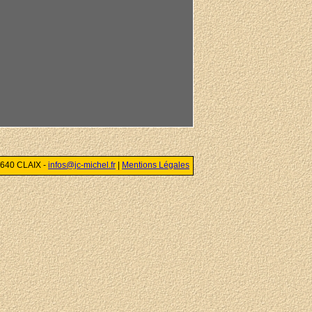
8640 CLAIX -
infos@jc-michel.fr
|
Mentions Légales