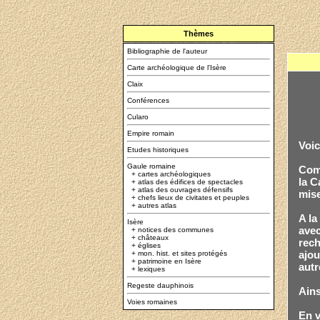
Thèmes
Bibliographie de l'auteur
Carte archéologique de l'Isère
Claix
Conférences
Cularo
Empire romain
Voic
Etudes historiques
Gaule romaine
Comm
+
cartes archéologiques
la C
+
atlas des édifices de spectacles
+
atlas des ouvrages défensifs
mise
+
chefs lieux de civitates et peuples
+
autres atlas
A la
Isère
avec
+
notices des communes
+
châteaux
rech
+
églises
ajou
+
mon. hist. et sites protégés
+
patrimoine en Isère
autr
+
lexiques
Regeste dauphinois
Ains
Voies romaines
En v