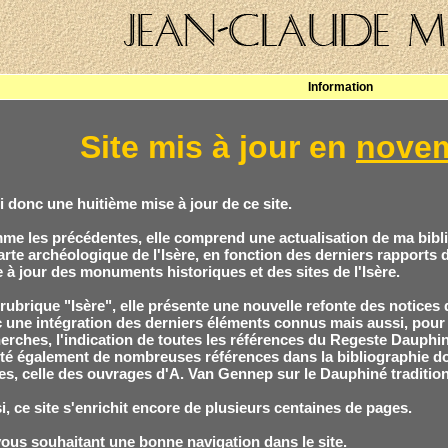
Information
Site mis à jour en
novem
i donc une huitième mise à jour de ce site.
e les précédentes, elle comprend une actualisation de ma bibl
arte archéologique de l'Isère, en fonction des derniers rapports de
 à jour des monuments historiques et des sites de l'Isère.
 rubrique "Isère", elle présente une nouvelle refonte des notic
 une intégration des derniers éléments connus mais aussi, pour
erches, l'indication de toutes les références du Regeste Dauphino
té également de nombreuses références dans la bibliographie do
es, celle des ouvrages d'A. Van Gennep sur le Dauphiné tradition
i, ce site s'enrichit encore de plusieurs centaines de pages.
ous souhaitant une bonne navigation dans le site.